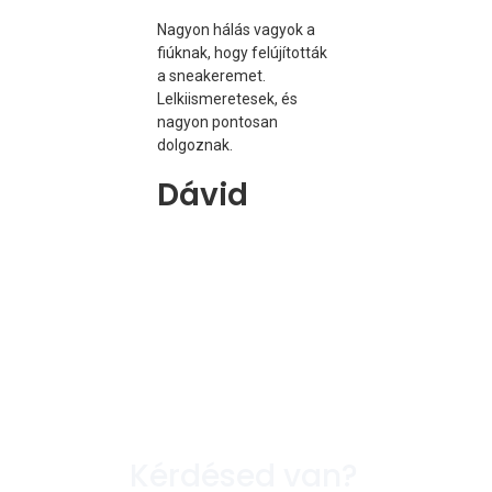
Nagyon hálás vagyok a
Az egyik kedven
fiúknak, hogy felújították
cipőmet igazán
a sneakeremet.
megviselt állap
Lelkiismeretesek, és
adtam át high-
nagyon pontosan
tisztításra, és
dolgoznak.
ragasztásra. Cs
tettek vele, és é
Dávid
megspóroltam 
segítségükkel eg
árát.
Erika
Kérdésed van?