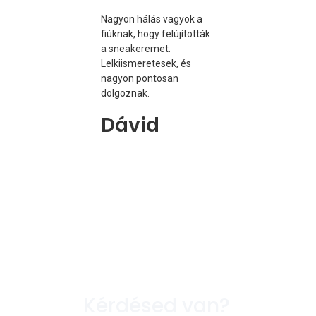
Nagyon hálás vagyok a
Az egyik kedven
fiúknak, hogy felújították
cipőmet igazán
a sneakeremet.
megviselt állap
Lelkiismeretesek, és
adtam át high-
nagyon pontosan
tisztításra, és
dolgoznak.
ragasztásra. Cs
tettek vele, és é
Dávid
megspóroltam 
segítségükkel eg
árát.
Erika
Kérdésed van?